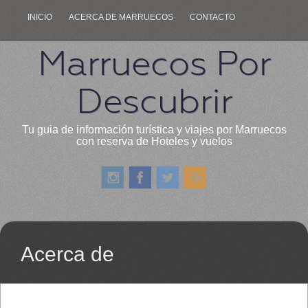
INICIO
ACERCA DE MARRUECOS
CONTACTO
Marruecos Por
Descubrir
Tu guia de información turística y viajes por Marruecos
con reserva de Hoteles y vuelos
Acerca de